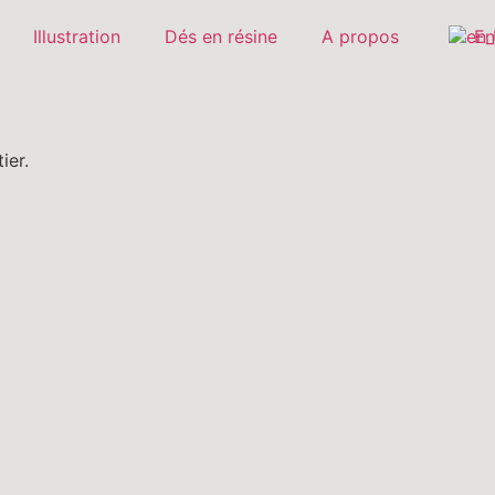
Illustration
Dés en résine
A propos
En
tier.