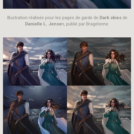
Illustration réalisée pour les pages de garde de
Dark skies
de
Danielle L. Jense
n, publié par Bragelonne.